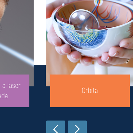
Órbita
‹
›