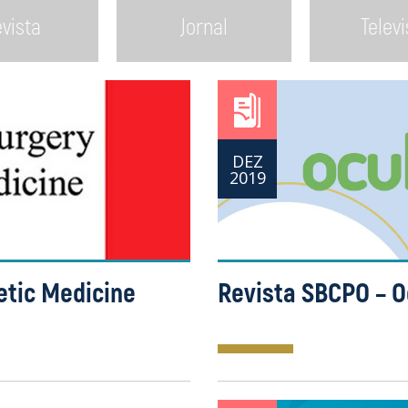
vista
Jornal
Telev
DEZ
2019
etic Medicine
Revista SBCPO – O