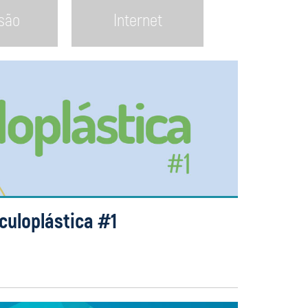
isão
Internet
culoplástica #1