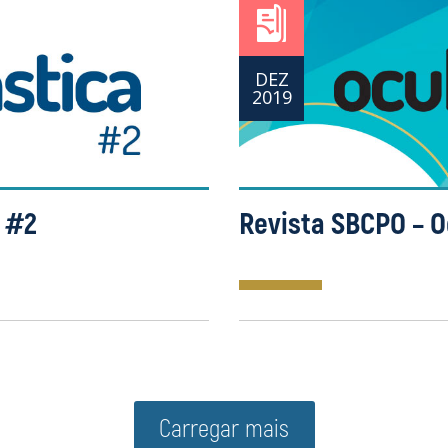
DEZ
2019
a #2
Revista SBCPO – O
Carregar mais