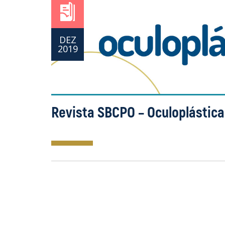
DEZ
2019
Revista SBCPO – Oculoplástic